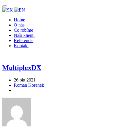
Home
O nás
Čo robíme
Naši klienti
Referencie
Kontakt
MultiplexDX
26 okt 2021
Roman Korenek